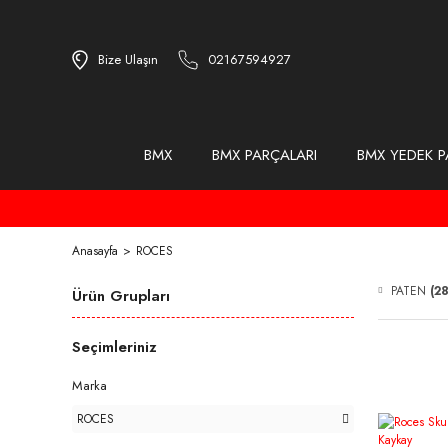
Bize Ulaşın
02167594927
BMX
BMX PARÇALARI
BMX YEDEK P
Anasayfa
ROCES
PATEN
(28
Ürün Grupları
Seçimleriniz
Marka
ROCES