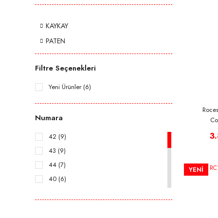
KAYKAY
PATEN
Filtre Seçenekleri
Yeni Ürünler (6)
Roces
Numara
Co
3
42 (9)
43 (9)
44 (7)
YENİ
40 (6)
25-29 (5)
45 (5)