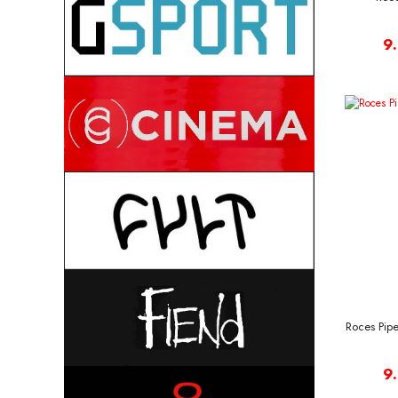
9
Roces Pip
9