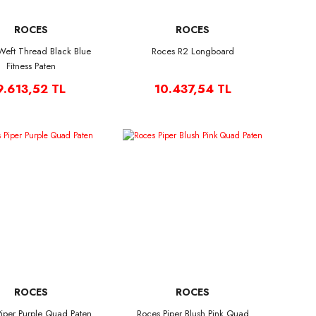
ROCES
ROCES
Weft Thread Black Blue
Roces R2 Longboard
Fitness Paten
9.613,52 TL
10.437,54 TL
ROCES
ROCES
iper Purple Quad Paten
Roces Piper Blush Pink Quad