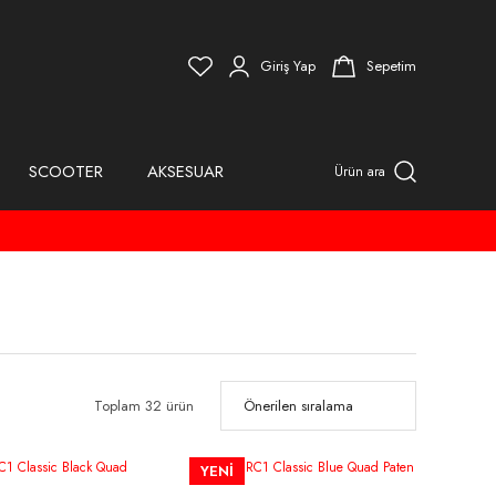
Giriş Yap
Sepetim
SCOOTER
AKSESUAR
Ürün ara
Toplam 32 ürün
YENİ