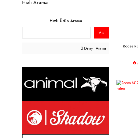
Hızlı Arama
30-35 (4)
38 (4)
39 (4)
Hızlı Ürün Arama
41 (4)
Ara
37 (3)
Roces RC
26-29 (2)
Detaylı Arama
30-33 (1)
6
38-41 (1)