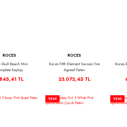
ROCES
ROCES
 Skull Beach Mini
Roces Fifth Element Savosin Fire
Roces 
mplete Kaykay
Agresif Paten
.845,41 TL
23.072,45 TL
YENİ
YENİ