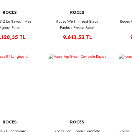
ROCES
ROCES
12 Lo Savosin Heat
Roces Weft Thread Black
Roces 
Agresif Paten
Fuchsia Fitness Paten
.128,35 TL
9.613,52 TL
ROCES
ROCES
es R1 Longboard
Roces Pop Green Complete
Roces P