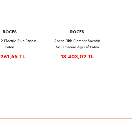
ROCES
ROCES
 Electric Blue Fitness
Roces Fifth Element Savosin
Paten
Aquamarine Agresif Paten
.261,55 TL
18.403,02 TL