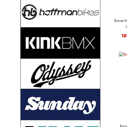
Roces M
18
Roc