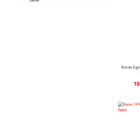
Genel
Roces Ego 
15