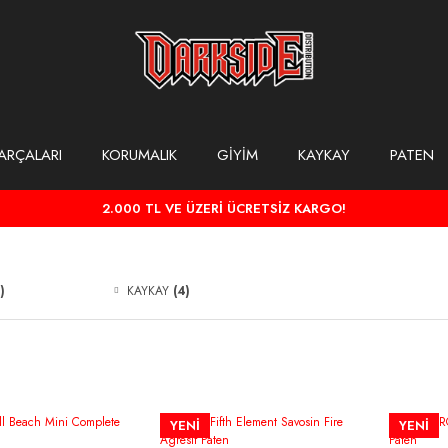
ARÇALARI
KORUMALIK
GİYİM
KAYKAY
PATEN
2.000 TL VE ÜZERİ ÜCRETSİZ KARGO!
)
KAYKAY
(4)
YENİ
YENİ