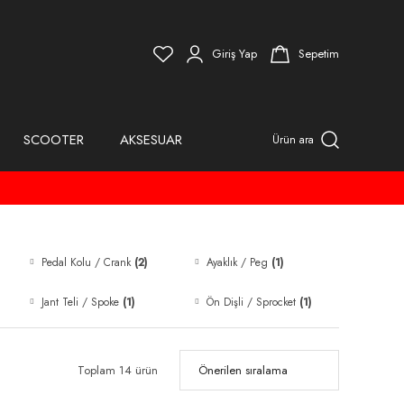
Giriş Yap
Sepetim
SCOOTER
AKSESUAR
Ürün ara
Pedal Kolu / Crank
(2)
Ayaklık / Peg
(1)
Jant Teli / Spoke
(1)
Ön Dişli / Sprocket
(1)
Toplam 14 ürün