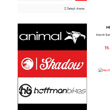
TEKTRO (1)
Detaylı Arama
M
Merritt B
11