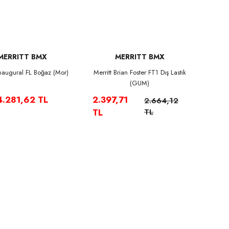
MERRITT BMX
MERRITT BMX
Inaugural FL Boğaz (Mor)
Merritt Brian Foster FT1 Dış Lastik
(GUM)
4.281,62 TL
2.397,71
2.664,12
TL
TL