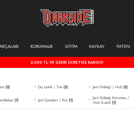
ARÇALARI
KORUMALIK
GİYİM
KAYKAY
PATEN
2.000 TL VE ÜZERİ ÜCRETSİZ KARGO!
tem
(2)
Dış Lastik / Tire
(2)
Jant Göbeği / Hub
(2)
Jant Göbeği Koruması /
andlebar
(1)
Jant Çemberi / Rim
(1)
Hub Guard
(1)