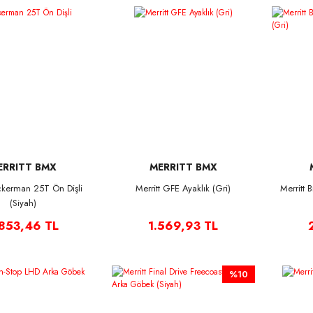
ERRITT BMX
MERRITT BMX
Ackerman 25T Ön Dişli
Merritt GFE Ayaklık (Gri)
Merritt B
(Siyah)
.853,46 TL
1.569,93 TL
%10