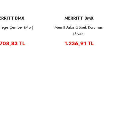
ERRITT BMX
MERRITT BMX
 Siege Çember (Mor)
Merritt Arka Göbek Koruması
(Siyah)
.708,83 TL
1.236,91 TL