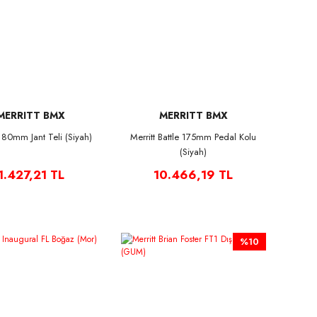
MERRITT BMX
MERRITT BMX
 180mm Jant Teli (Siyah)
Merritt Battle 175mm Pedal Kolu
(Siyah)
1.427,21 TL
10.466,19 TL
%10