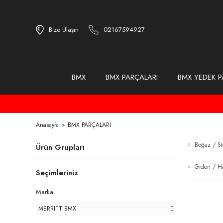
Bize Ulaşın
02167594927
BMX
BMX PARÇALARI
BMX YEDEK P
Anasayfa
BMX PARÇALARI
Boğaz / S
Ürün Grupları
Gidon / H
Seçimleriniz
Marka
MERRITT BMX