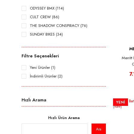
ODYSSEY BMX (114)
CULT CREW (86)
THE SHADOW CONSPIRACY (76)
SUNDAY BIKES (34)
SUBROSA BRAND (26)
M
ANIMAL BIKES (23)
Filtre Seçenekleri
Merrit
RANT BMX (15)
G
Yeni Ürünler (1)
FIEND BMX (14)
7
İndirimli Ürünler (2)
MERRITT BMX (14)
GSPORT BMX (9)
KINK BMX (7)
Hızlı Arama
YENİ
HOFFMAN BIKES (5)
BONE DETH (4)
Hızlı Ürün Arama
5150BMX (2)
Ara
CINEMA BMX (1)