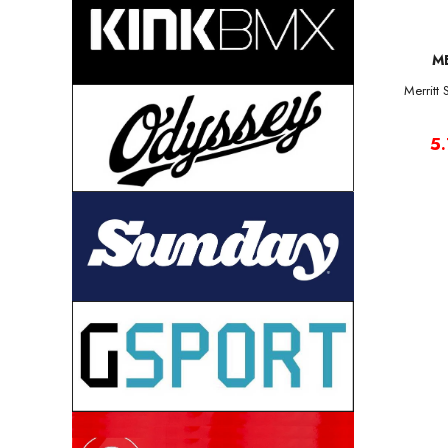
M
Merritt
5