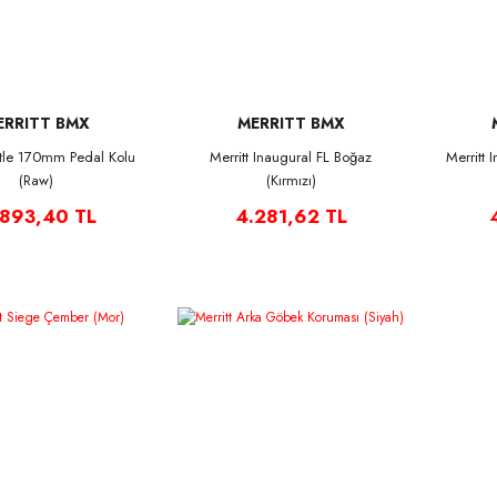
ERRITT BMX
MERRITT BMX
attle 170mm Pedal Kolu
Merritt Inaugural FL Boğaz
Merritt 
(Raw)
(Kırmızı)
.893,40 TL
4.281,62 TL