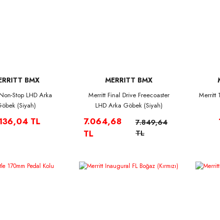
ERRITT BMX
MERRITT BMX
t Non-Stop LHD Arka
Merritt Final Drive Freecoaster
Merritt
öbek (Siyah)
LHD Arka Göbek (Siyah)
.136,04 TL
7.064,68
7.849,64
TL
TL