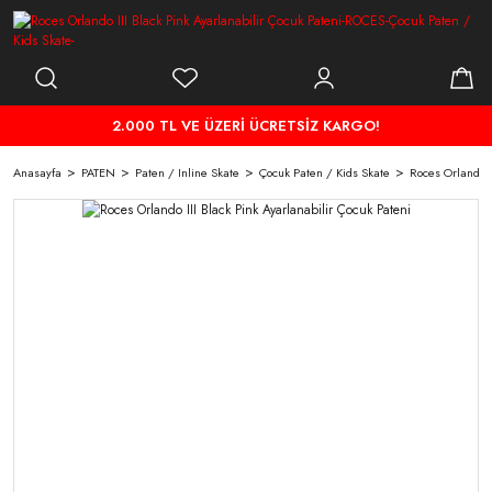
2.000 TL VE ÜZERİ ÜCRETSİZ KARGO!
Anasayfa
PATEN
Paten / Inline Skate
Çocuk Paten / Kids Skate
Roces Orlando I