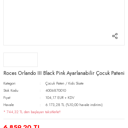
Roces Orlando III Black Pink Ayarlanabilir Çocuk Pateni
Kategori
Çocuk Paten / Kids Skate
Stok Kodu
4006870010
Fiyat
104,17 EUR + KDV
Havale
6.173,28 TL (%10,00 havale indirimi)
* 744,32 TL den başlayan taksitlerle!!
6.859,20 TL