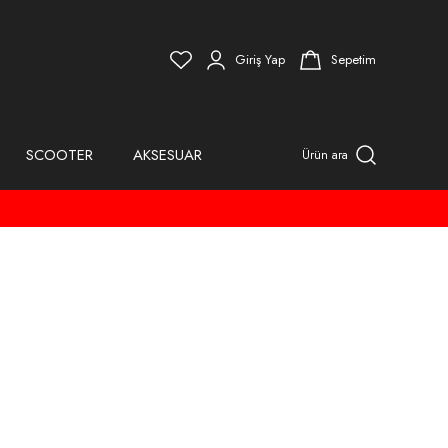
Giriş Yap
Sepetim
SCOOTER
AKSESUAR
Ürün ara