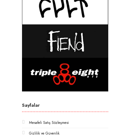
Sayfalar
Mesafeli Satış Sözleşmesi
Gizlilik ve Güvenlik