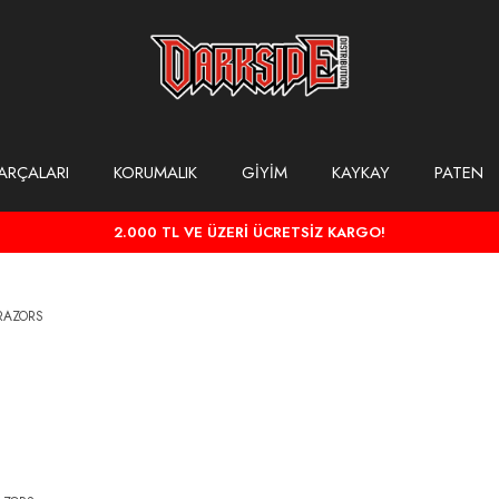
ARÇALARI
KORUMALIK
GİYİM
KAYKAY
PATEN
2.000 TL VE ÜZERİ ÜCRETSİZ KARGO!