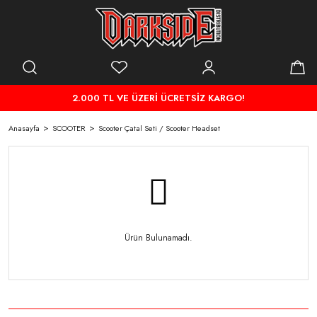
2.000 TL VE ÜZERİ ÜCRETSİZ KARGO!
Anasayfa
SCOOTER
Scooter Çatal Seti / Scooter Headset
Ürün Bulunamadı.