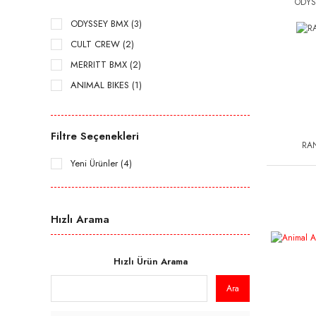
ODYS
ODYSSEY BMX (3)
CULT CREW (2)
MERRITT BMX (2)
ANIMAL BIKES (1)
FIEND BMX (1)
RANT BMX (1)
Filtre Seçenekleri
RA
SUBROSA BRAND (1)
Yeni Ürünler (4)
SUNDAY BIKES (1)
THE SHADOW CONSPIRACY (1)
Hızlı Arama
Hızlı Ürün Arama
Ara