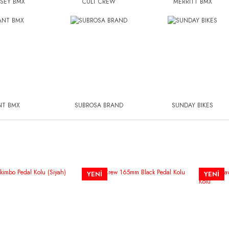
SEY BMX
CULT CREW
MERRITT BMX
NT BMX
SUBROSA BRAND
SUNDAY BIKES
YENİ
YENİ