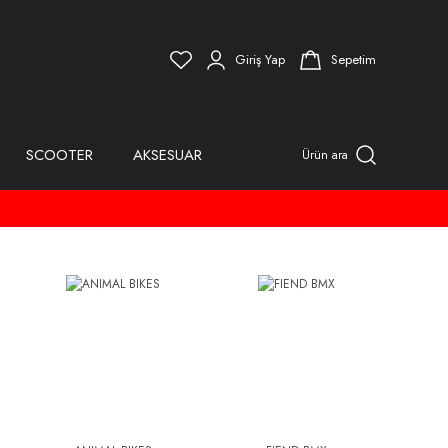
Giriş Yap
Sepetim
SCOOTER
AKSESUAR
Ürün ara