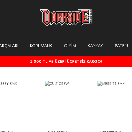
ARÇALARI
KORUMALIK
GİYİM
KAYKAY
PATEN
2.000 TL VE ÜZERİ ÜCRETSİZ KARGO!