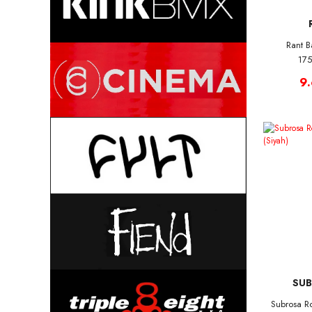
Rant B
175
9
SUB
Subrosa R