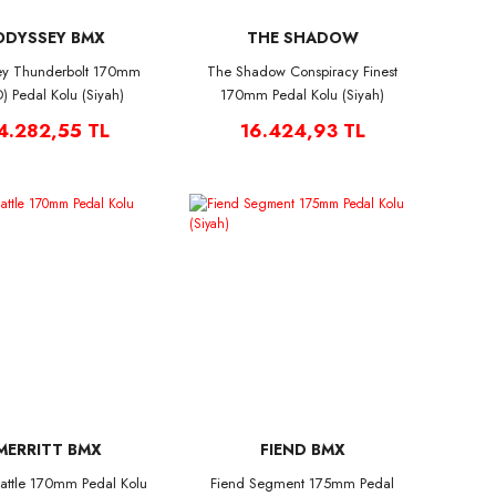
ODYSSEY BMX
THE SHADOW
CONSPIRACY
ey Thunderbolt 170mm
The Shadow Conspiracy Finest
) Pedal Kolu (Siyah)
170mm Pedal Kolu (Siyah)
4.282,55 TL
16.424,93 TL
MERRITT BMX
FIEND BMX
 Battle 170mm Pedal Kolu
Fiend Segment 175mm Pedal