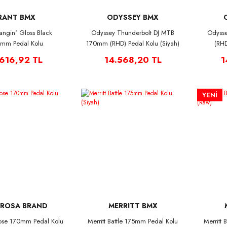
RANT BMX
ODYSSEY BMX
angin' Gloss Black
Odyssey Thunderbolt DJ MTB
Odyss
mm Pedal Kolu
170mm (RHD) Pedal Kolu (Siyah)
(RHD
.616,92 TL
14.568,20 TL
1
YENİ
ROSA BRAND
MERRITT BMX
ose 170mm Pedal Kolu
Merritt Battle 175mm Pedal Kolu
Merritt