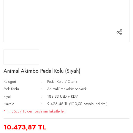
Animal Akimbo Pedal Kolu (Siyah)
Kategori
Pedal Kolu / Crank
Stok Kodu
AnimalCrankakimboblack
Fiyat
183,33 USD + KDV
Havale
9.426,48 TL (%10,00 havale indirimi)
* 1.136,57 TL den başlayan taksitlerle!!
10.473,87 TL