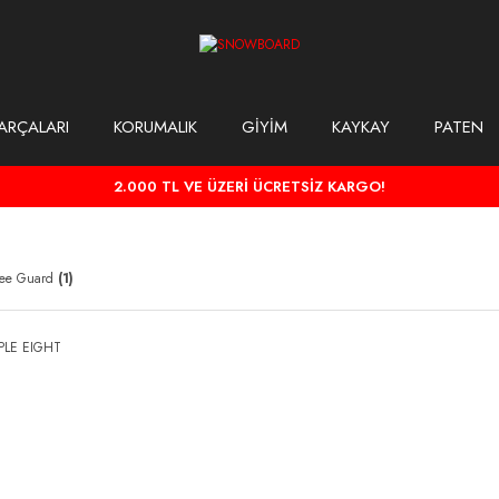
ARÇALARI
KORUMALIK
GİYİM
KAYKAY
PATEN
2.000 TL VE ÜZERİ ÜCRETSİZ KARGO!
Knee Guard
(1)