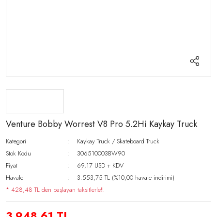
Venture Bobby Worrest V8 Pro 5.2Hi Kaykay Truck
Kategori
Kaykay Truck / Skateboard Truck
Stok Kodu
306510003BW90
Fiyat
69,17 USD + KDV
Havale
3.553,75 TL (%10,00 havale indirimi)
* 428,48 TL den başlayan taksitlerle!!
3.948,61 TL