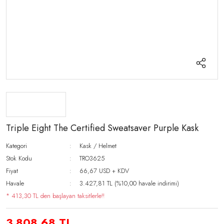
Triple Eight The Certified Sweatsaver Purple Kask
Kategori
Kask / Helmet
Stok Kodu
TRO3625
Fiyat
66,67 USD + KDV
Havale
3.427,81 TL (%10,00 havale indirimi)
* 413,30 TL den başlayan taksitlerle!!
3.808,68 TL