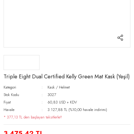
Triple Eight Dual Certified Kelly Green Mat Kask (Yeşil)
Kategori
Kask / Helmet
Stok Kodu
3027
Fiyat
60,83 USD + KDV
Havale
3.127,88 TL (%10,00 havale indirimi)
* 377,13 TL den başlayan taksitlerle!!
3.475,42 TL