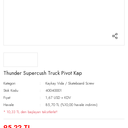
Thunder Supercush Truck Pivot Kap
Kategori
Kaykay Vida / Skateboard Screw
Stok Kodu
40040001
Fiyat
1,67 USD + KDV
Havale
85,70 TL (%10,00 havale indirimi)
* 10,33 TL den başlayan taksitlerle!!
95,22 TL