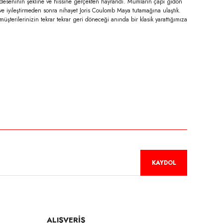
tek deseninin şekline ve hissine gerçekten hayrandı. Mumların çapı gidon
ve iyileştirmeden sonra nihayet Joris Coulomb Maya tutamağına ulaştık.
erilerinizin tekrar tekrar geri döneceği anında bir klasik yarattığımıza
niz.
KAYDOL
ALIŞVERİŞ