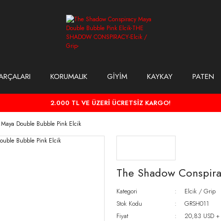
ARÇALARI
KORUMALIK
GİYİM
KAYKAY
PATEN
2.000 TL VE ÜZERİ ÜCRETSİZ KARGO!
Maya Double Bubble Pink Elcik
The Shadow Conspira
Kategori
Elcik / Grip
Stok Kodu
GRSH011
Fiyat
20,83 USD +