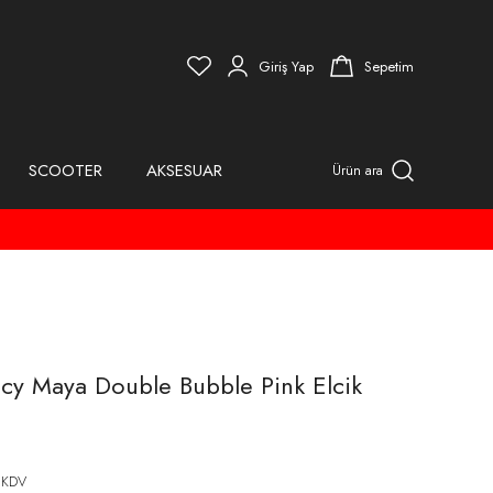
Giriş Yap
Sepetim
SCOOTER
AKSESUAR
Ürün ara
cy Maya Double Bubble Pink Elcik
 KDV