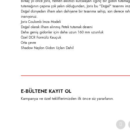
Birkaç yıl önce Joris, hemen aklımızı kurcalayan ilginç bir gidon tutama
tutamağının çapına çok yakın olduğundan, Joris bu "Doğal" tasarımı imzas
Doğal dünyadan ilham alan dahiyane bir tasarıma sahip, son derece rahat
inanıyoruz.
Joris Coulomb İmza Modeli
Doğal olarak ilham alınmış Petek tutamak deseni
Daha geniş gidonlar için daha uzun 160 mm uzunluk
Özel DCR Formülü Kauçuk
Orta çevre
Shadow Naylon Gidon Uçları Dahil
Bu ürünün fiyat bilgisi, resim, ürün açıklamalarında ve diğer konula
Görüş ve önerileriniz için teşekkür ederiz.
Ürün resmi kalitesiz, bozuk veya görüntülenemiyor.
E-BÜLTENE KAYIT OL
Ürün açıklamasında eksik bilgiler bulunuyor.
Kampanya ve özel tekliflerimizden ilk önce siz yararlanın.
Ürün bilgilerinde hatalar bulunuyor.
Ürün fiyatı diğer sitelerden daha pahalı.
Bu ürüne benzer farklı alternatifler olmalı.