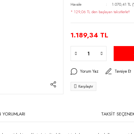
Havale
1.070,41 TL (
* 129,06 TL den başlayan taksitlerle!!
1.189,34 TL
Yorum Yaz
Tavsiye Et
Karşılaştır
 YORUMLARI
TAKSİT SEÇENEK