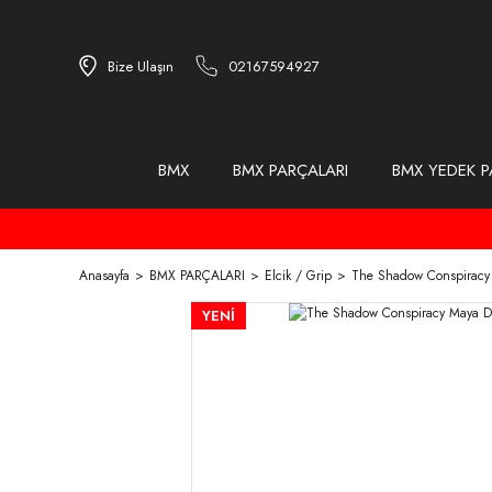
Bize Ulaşın
02167594927
BMX
BMX PARÇALARI
BMX YEDEK P
Anasayfa
BMX PARÇALARI
Elcik / Grip
The Shadow Conspiracy 
YENİ