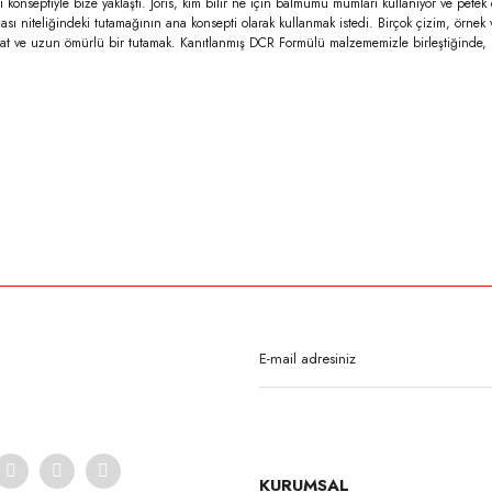
ğı konseptiyle bize yaklaştı. Joris, kim bilir ne için balmumu mumları kullanıyor ve pe
ı niteliğindeki tutamağının ana konsepti olarak kullanmak istedi. Birçok çizim, örnek 
 ve uzun ömürlü bir tutamak. Kanıtlanmış DCR Formülü malzememizle birleştiğinde, müşt
rda yetersiz gördüğünüz noktaları öneri formunu kullanarak tarafımıza iletebilirsi
Bu ürüne ilk yorumu siz yapın!
Yorum Yaz
KURUMSAL