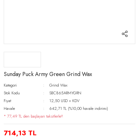
Sunday Puck Army Green Grind Wax
Kategori
Grind Wax
Stok Kodu
SBC865ARMYGRN
Fiyat
12,50 USD + KDV
Havale
642,71 TL (%10,00 havale indirimi)
* 77,49 TL den başlayan taksitlerle!!
714,13 TL