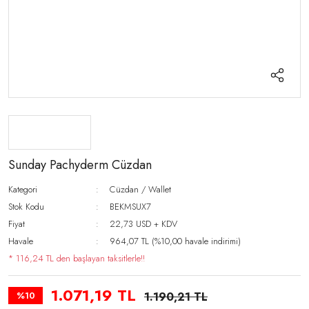
Sunday Pachyderm Cüzdan
Kategori
Cüzdan / Wallet
Stok Kodu
BEKMSUX7
Fiyat
22,73 USD + KDV
Havale
964,07 TL (%10,00 havale indirimi)
* 116,24 TL den başlayan taksitlerle!!
1.071,19 TL
%10
1.190,21 TL