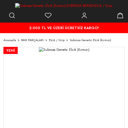
2.000 TL VE ÜZERİ ÜCRETSİZ KARGO!
Anasayfa
BMX PARÇALARI
Elcik / Grip
Subrosa Genetic Elcik (Kırmızı)
YENİ