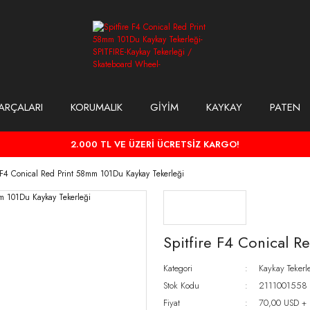
ARÇALARI
KORUMALIK
GİYİM
KAYKAY
PATEN
2.000 TL VE ÜZERİ ÜCRETSİZ KARGO!
e F4 Conical Red Print 58mm 101Du Kaykay Tekerleği
Spitfire F4 Conical 
Kategori
Kaykay Tekerl
Stok Kodu
2111001558
Fiyat
70,00 USD +