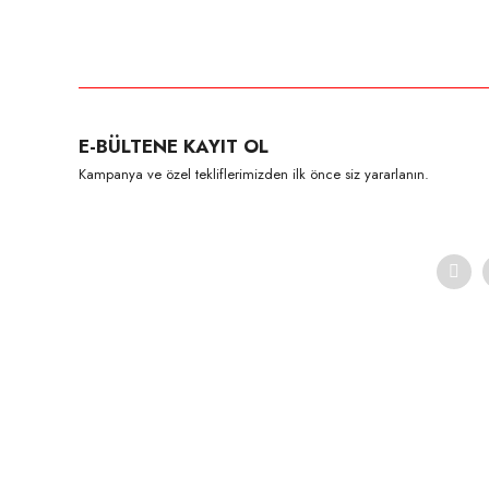
Bu ürünün fiyat bilgisi, resim, ürün açıklamalarında ve diğer konula
Görüş ve önerileriniz için teşekkür ederiz.
Ürün resmi kalitesiz, bozuk veya görüntülenemiyor.
E-BÜLTENE KAYIT OL
Ürün açıklamasında eksik bilgiler bulunuyor.
Kampanya ve özel tekliflerimizden ilk önce siz yararlanın.
Ürün bilgilerinde hatalar bulunuyor.
Ürün fiyatı diğer sitelerden daha pahalı.
Bu ürüne benzer farklı alternatifler olmalı.