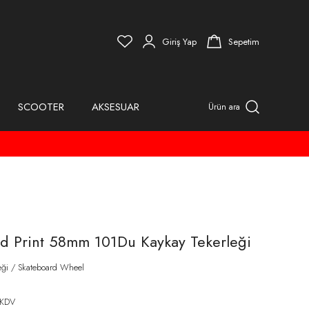
Giriş Yap
Sepetim
SCOOTER
AKSESUAR
Ürün ara
Red Print 58mm 101Du Kaykay Tekerleği
eği / Skateboard Wheel
 KDV