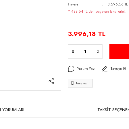
Havale
3.596,56 TL (
* 433,64 TL den başlayan taksitlerle!!
3.996,18 TL
Yorum Yaz
Tavsiye Et
Karşılaştır
 YORUMLARI
TAKSİT SEÇENEK