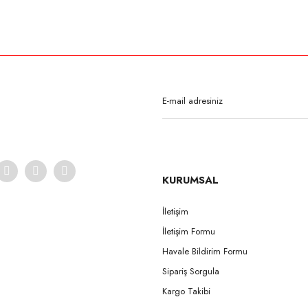
rda yetersiz gördüğünüz noktaları öneri formunu kullanarak tarafımıza iletebilirsi
Bu ürüne ilk yorumu siz yapın!
Yorum Yaz
KURUMSAL
İletişim
İletişim Formu
Gönder
Havale Bildirim Formu
Sipariş Sorgula
Kargo Takibi