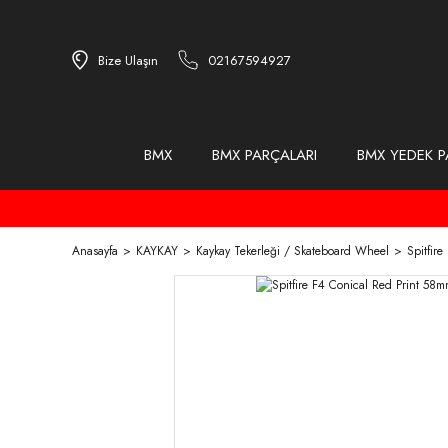
Bize Ulaşın
02167594927
BMX
BMX PARÇALARI
BMX YEDEK P
Anasayfa
KAYKAY
Kaykay Tekerleği / Skateboard Wheel
Spitfir