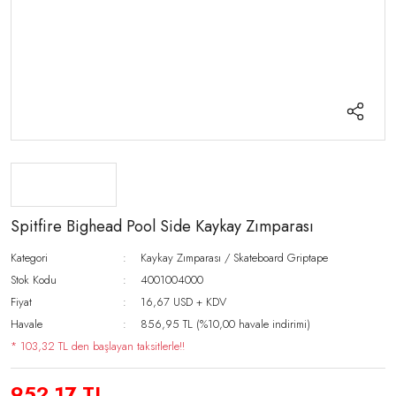
Spitfire Bighead Pool Side Kaykay Zımparası
Kategori
Kaykay Zımparası / Skateboard Griptape
Stok Kodu
4001004000
Fiyat
16,67 USD + KDV
Havale
856,95 TL (%10,00 havale indirimi)
* 103,32 TL den başlayan taksitlerle!!
952,17 TL