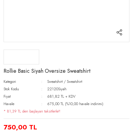
Rollie Basic Siyah Oversize Sweatshirt
Kategori
Sweatshirt / Sweatshirt
Stok Kodu
22120Siyah
Fiyat
681,82 TL + KDV
Havale
675,00 TL (%10,00 havale indirimi)
* 81,39 TL den başlayan taksitlerle!!
750,00 TL