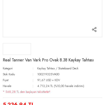
Real Tanner Van Vark Pro Ovak 8.38 Kaykay Tahtası
Kategori
Kaykay Tahtası / Skateboard Deck
Stok Kodu
100219325VA00
Fiyat
91,67 USD + KDV
Havale
4.713,24 TL (%10,00 havale indirimi)
* 568,28 TL den başlayan taksitlerle!!
5.236,94 TL