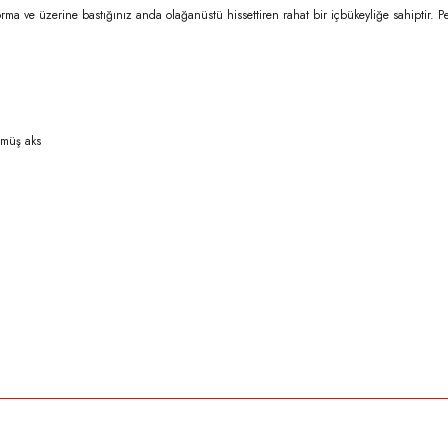
orma ve üzerine bastığınız anda olağanüstü hissettiren rahat bir içbükeyliğe sahiptir. P
rmüş aks
rda yetersiz gördüğünüz noktaları öneri formunu kullanarak tarafımıza iletebilirsi
Bu ürüne ilk yorumu siz yapın!
Yorum Yaz