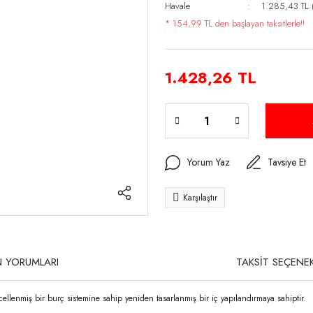
Havale
1.285,43 TL (
* 154,99 TL den başlayan taksitlerle!!
1.428,26 TL
Yorum Yaz
Tavsiye Et
Karşılaştır
 YORUMLARI
TAKSİT SEÇENEK
llenmiş bir burç sistemine sahip yeniden tasarlanmış bir iç yapılandırmaya sahiptir.