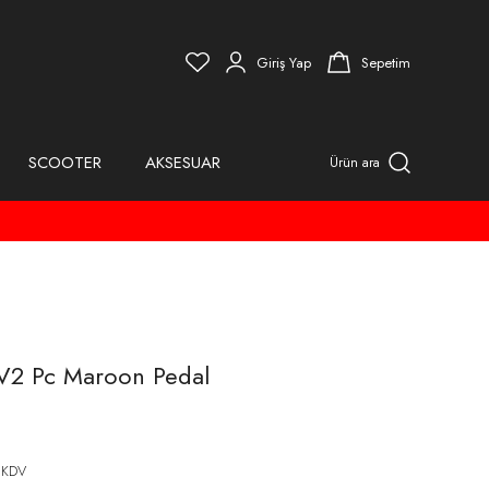
Giriş Yap
Sepetim
SCOOTER
AKSESUAR
Ürün ara
V2 Pc Maroon Pedal
 KDV