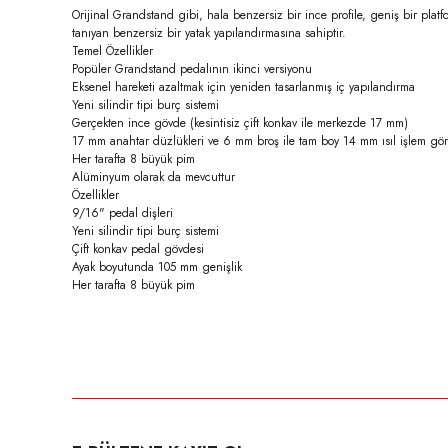
Orijinal Grandstand gibi, hala benzersiz bir ince profile, geniş bir platf
tanıyan benzersiz bir yatak yapılandırmasına sahiptir.
Temel Özellikler
Popüler Grandstand pedalının ikinci versiyonu
Eksenel hareketi azaltmak için yeniden tasarlanmış iç yapılandırma
Yeni silindir tipi burç sistemi
Gerçekten ince gövde (kesintisiz çift konkav ile merkezde 17 mm)
17 mm anahtar düzlükleri ve 6 mm broş ile tam boy 14 mm ısıl işlem gö
Her tarafta 8 büyük pim
Alüminyum olarak da mevcuttur
Özellikler
9/16" pedal dişleri
Yeni silindir tipi burç sistemi
Çift konkav pedal gövdesi
Ayak boyutunda 105 mm genişlik
Her tarafta 8 büyük pim
Bu ürünün fiyat bilgisi, resim, ürün açıklamalarında ve diğer konula
Görüş ve önerileriniz için teşekkür ederiz.
Ürün resmi kalitesiz, bozuk veya görüntülenemiyor.