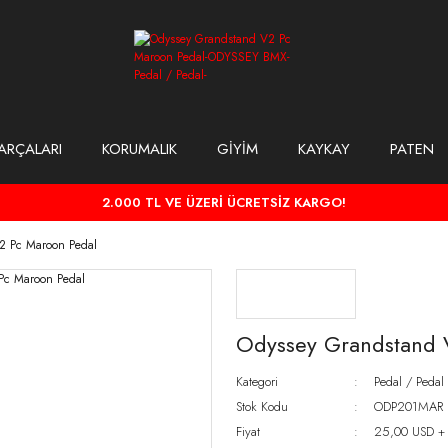
ARÇALARI
KORUMALIK
GİYİM
KAYKAY
PATEN
2.000 TL VE ÜZERİ ÜCRETSİZ KARGO!
2 Pc Maroon Pedal
Odyssey Grandstand 
Kategori
Pedal / Pedal
Stok Kodu
ODP201MAR
Fiyat
25,00 USD +