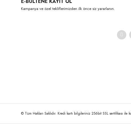
E-BÜLTENE KAYIT OL
Ürün açıklamasında eksik bilgiler bulunuyor.
Kampanya ve özel tekliflerimizden ilk önce siz yararlanın.
Ürün bilgilerinde hatalar bulunuyor.
Ürün fiyatı diğer sitelerden daha pahalı.
Bu ürüne benzer farklı alternatifler olmalı.
© Tüm Hakları Saklıdır. Kredi kartı bilgileriniz 256bit SSL sertifikası ile 