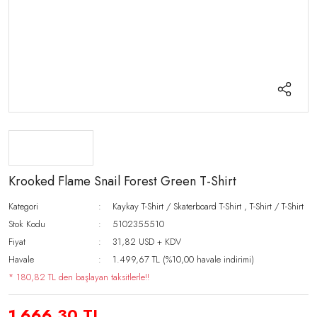
Krooked Flame Snail Forest Green T-Shirt
Kategori
Kaykay T-Shirt / Skaterboard T-Shirt
,
T-Shirt / T-Shirt
Stok Kodu
5102355510
Fiyat
31,82 USD + KDV
Havale
1.499,67 TL (%10,00 havale indirimi)
* 180,82 TL den başlayan taksitlerle!!
1.666,30 TL