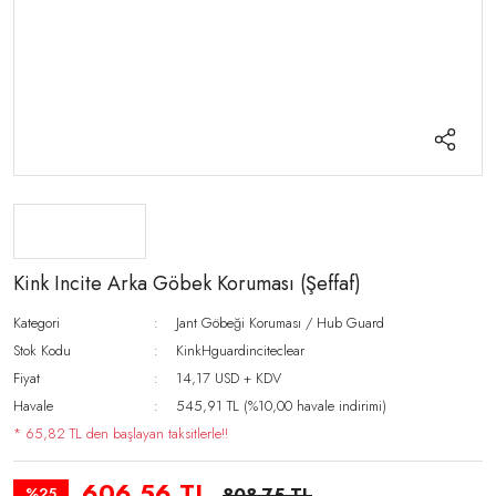
Kink Incite Arka Göbek Koruması (Şeffaf)
Kategori
Jant Göbeği Koruması / Hub Guard
Stok Kodu
KinkHguardinciteclear
Fiyat
14,17 USD + KDV
Havale
545,91 TL (%10,00 havale indirimi)
* 65,82 TL den başlayan taksitlerle!!
606,56 TL
%25
808,75 TL