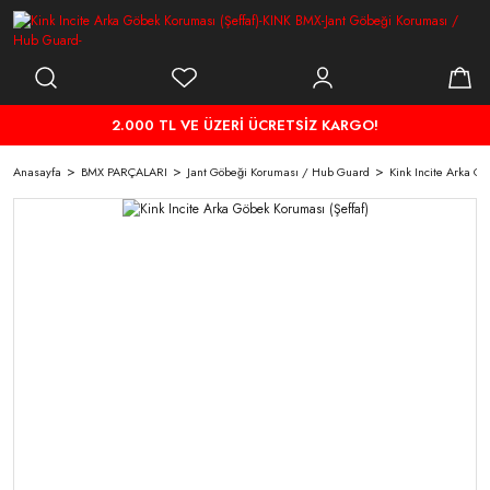
2.000 TL VE ÜZERİ ÜCRETSİZ KARGO!
Anasayfa
BMX PARÇALARI
Jant Göbeği Koruması / Hub Guard
Kink Incite Arka Gö