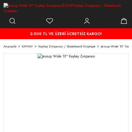
2.000 TL VE ÜZERİ ÜCRETSİZ KARGO!
Anasayfa
KAYKAY
Kaykay Zımparası / Skateboard Griptape
Jessup Wide 10'' Kay