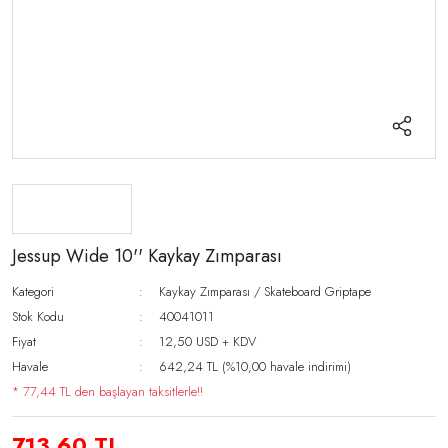
Jessup Wide 10'' Kaykay Zımparası
Kategori
Kaykay Zımparası / Skateboard Griptape
Stok Kodu
40041011
Fiyat
12,50 USD + KDV
Havale
642,24 TL (%10,00 havale indirimi)
* 77,44 TL den başlayan taksitlerle!!
713,60 TL