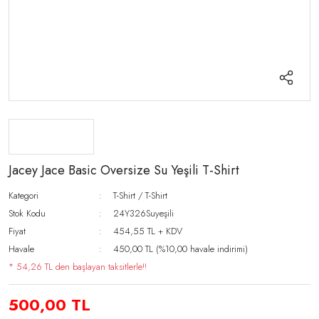
Jacey Jace Basic Oversize Su Yeşili T-Shirt
Kategori
T-Shirt / T-Shirt
Stok Kodu
24Y326Suyeşili
Fiyat
454,55 TL + KDV
Havale
450,00 TL (%10,00 havale indirimi)
* 54,26 TL den başlayan taksitlerle!!
500,00 TL