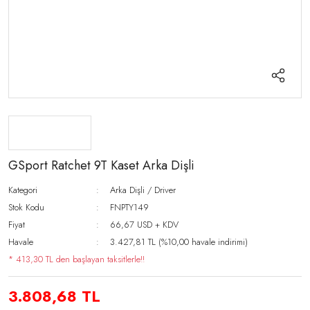
GSport Ratchet 9T Kaset Arka Dişli
Kategori
Arka Dişli / Driver
Stok Kodu
FNPTY149
Fiyat
66,67 USD + KDV
Havale
3.427,81 TL (%10,00 havale indirimi)
* 413,30 TL den başlayan taksitlerle!!
3.808,68 TL