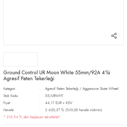
Ground Control UR Moon White 55mm/92A 4'lü
Agresif Paten Tekerleği
Kategori
Agresif Paten Tekerleği / Aggressive Skate Wheel
Stok Kodu
55/URWHT
Fiyat
44,17 EUR + KDV
Havale
2.620,37 TL (%10,00 havale indirimi)
* 315,94 TL den başlayan taksitlerle!!