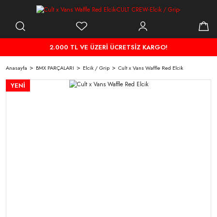
2.000 TL VE ÜZERİ ÜCRETSİZ KARGO!
Anasayfa
BMX PARÇALARI
Elcik / Grip
Cult x Vans Waffle Red Elcik
YENİ