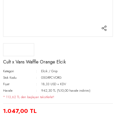
Cult x Vans Waffle Orange Elcik
Kategori
Elcik / Grip
Stok Kodu
05GRPCVORG
Fiyat
18,33 USD + KDV
Havale
942,30 TL (%10,00 havale indirimi)
* 113,62 TL den başlayan taksitlerle!!
1.047,00 TL