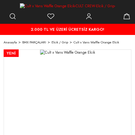
2.000 TL VE ÜZERİ ÜCRETSİZ KARGO!
Anasayfa
BMX PARÇALARI
Elcik / Grip
Cult x Vans Waffle Orange Elcik
YENİ