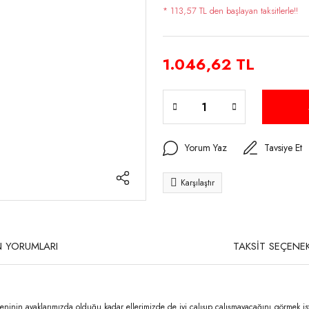
* 113,57 TL den başlayan taksitlerle!!
1.046,62 TL
Yorum Yaz
Tavsiye Et
Karşılaştır
 YORUMLARI
TAKSİT SEÇENEK
inin ayaklarımızda olduğu kadar ellerimizde de iyi çalışıp çalışmayacağını görmek iste