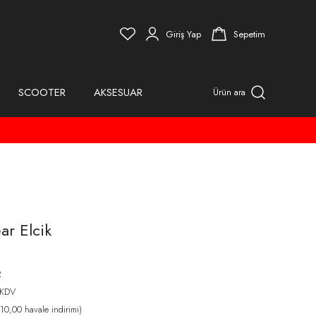
Giriş Yap
Sepetim
SCOOTER
AKSESUAR
Ürün ara
ar Elcik
R
 KDV
0,00 havale indirimi)