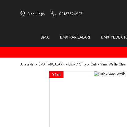
Bize Ulaşın
02167594927
BMX
BMX PARÇALARI
BMX YEDEK P
Anasayfa
BMX PARÇALARI
Elcik / Grip
Cult x Vans Waffle Clear
YENİ