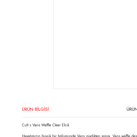
ÜRÜN BİLGİSİ
ÜRÜN
Cult x Vans Waffle Clear Elcik
Hayatımızın büyük bir bölümünde Vans giydikten sonra, Vans waffle desen