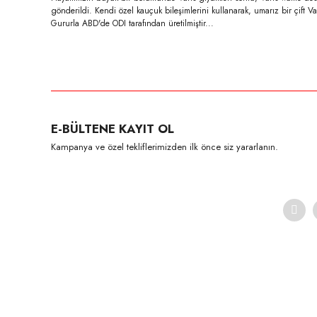
gönderildi. Kendi özel kauçuk bileşimlerini kullanarak, umarız bir çift Va
Gururla ABD'de ODI tarafından üretilmiştir...
Bu ürünün fiyat bilgisi, resim, ürün açıklamalarında ve diğer konula
Görüş ve önerileriniz için teşekkür ederiz.
Ürün resmi kalitesiz, bozuk veya görüntülenemiyor.
E-BÜLTENE KAYIT OL
Ürün açıklamasında eksik bilgiler bulunuyor.
Kampanya ve özel tekliflerimizden ilk önce siz yararlanın.
Ürün bilgilerinde hatalar bulunuyor.
Ürün fiyatı diğer sitelerden daha pahalı.
Bu ürüne benzer farklı alternatifler olmalı.