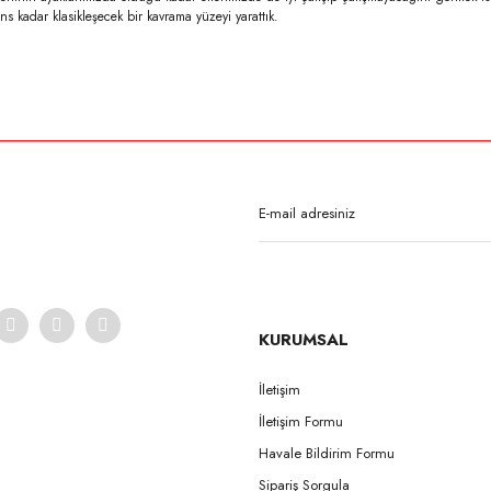
ns kadar klasikleşecek bir kavrama yüzeyi yarattık.
rda yetersiz gördüğünüz noktaları öneri formunu kullanarak tarafımıza iletebilirsi
Bu ürüne ilk yorumu siz yapın!
Yorum Yaz
KURUMSAL
İletişim
İletişim Formu
Gönder
Havale Bildirim Formu
Sipariş Sorgula