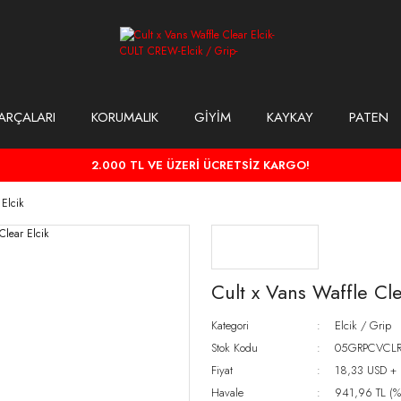
ARÇALARI
KORUMALIK
GİYİM
KAYKAY
PATEN
2.000 TL VE ÜZERİ ÜCRETSİZ KARGO!
 Elcik
Cult x Vans Waffle Cle
Kategori
Elcik / Grip
Stok Kodu
05GRPCVCL
Fiyat
18,33 USD +
Havale
941,96 TL (%1