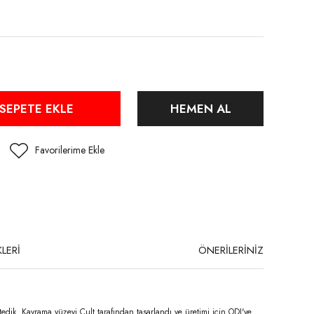
SEPETE EKLE
HEMEN AL
LERİ
ÖNERİLERİNİZ
dik. Kavrama yüzeyi Cult tarafından tasarlandı ve üretimi için ODI'ye