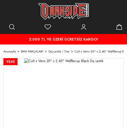
2.000 TL VE ÜZERİ ÜCRETSİZ KARGO!
Anasayfa
BMX PARÇALARI
Dış Lastik / Tire
Cult x Vans 20'' x 2.40'' Wafflecup Blac
YENİ