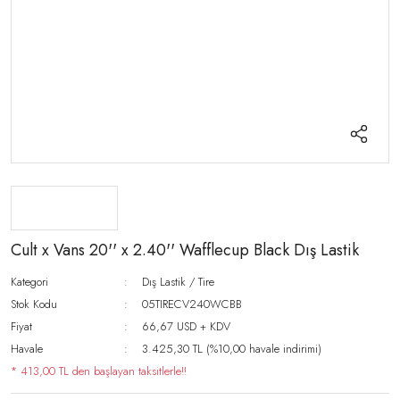
Cult x Vans 20'' x 2.40'' Wafflecup Black Dış Lastik
Kategori
Dış Lastik / Tire
Stok Kodu
05TIRECV240WCBB
Fiyat
66,67 USD + KDV
Havale
3.425,30 TL (%10,00 havale indirimi)
* 413,00 TL den başlayan taksitlerle!!