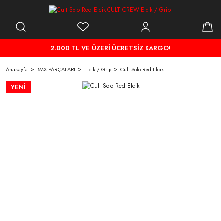
2.000 TL VE ÜZERİ ÜCRETSİZ KARGO!
Anasayfa
BMX PARÇALARI
Elcik / Grip
Cult Solo Red Elcik
YENİ