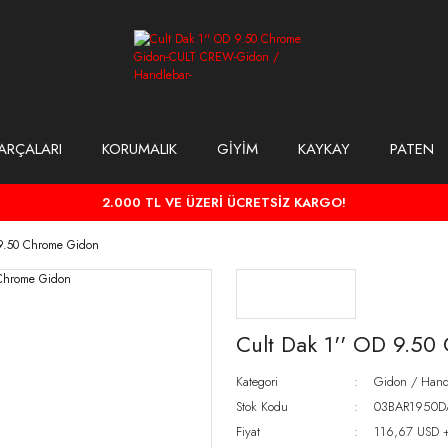
ARÇALARI
KORUMALIK
GİYİM
KAYKAY
PATEN
2.000 TL VE ÜZERİ ÜCRETSİZ KARGO!
 9.50 Chrome Gidon
Cult Dak 1'' OD 9.5
Kategori
Gidon / Hand
Stok Kodu
03BAR1950D
Fiyat
116,67 USD 