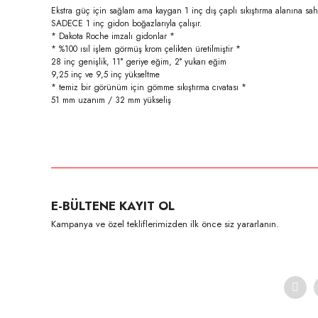
Ekstra güç için sağlam ama kaygan 1 inç dış çaplı sıkıştırma alanına sa
SADECE 1 inç gidon boğazlarıyla çalışır.
* Dakota Roche imzalı gidonlar *
* %100 ısıl işlem görmüş krom çelikten üretilmiştir *
28 inç genişlik, 11° geriye eğim, 2° yukarı eğim
9,25 inç ve 9,5 inç yükseltme
* temiz bir görünüm için gömme sıkıştırma cıvatası *
51 mm uzanım / 32 mm yükseliş
Bu ürünün fiyat bilgisi, resim, ürün açıklamalarında ve diğer konula
Görüş ve önerileriniz için teşekkür ederiz.
Ürün resmi kalitesiz, bozuk veya görüntülenemiyor.
E-BÜLTENE KAYIT OL
Ürün açıklamasında eksik bilgiler bulunuyor.
Kampanya ve özel tekliflerimizden ilk önce siz yararlanın.
Ürün bilgilerinde hatalar bulunuyor.
Ürün fiyatı diğer sitelerden daha pahalı.
Bu ürüne benzer farklı alternatifler olmalı.