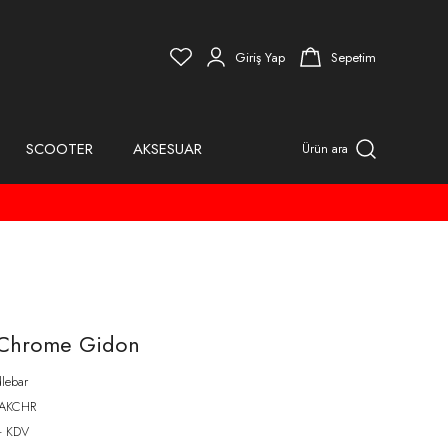
Giriş Yap
Sepetim
SCOOTER
AKSESUAR
Ürün ara
0 Chrome Gidon
lebar
AKCHR
+ KDV