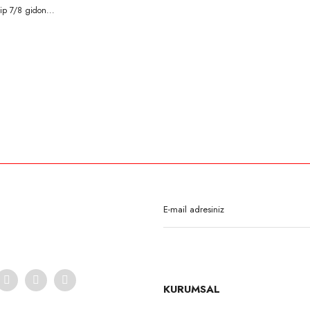
hip 7/8 gidon...
rda yetersiz gördüğünüz noktaları öneri formunu kullanarak tarafımıza iletebilirsi
Bu ürüne ilk yorumu siz yapın!
Yorum Yaz
KURUMSAL