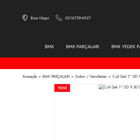
Bize Ulaşın
02167594927
BMX
BMX PARÇALARI
BMX YEDEK P
Anasayfa
BMX PARÇALARI
Gidon / Handlebar
Cult Dak 1'' OD
YENİ