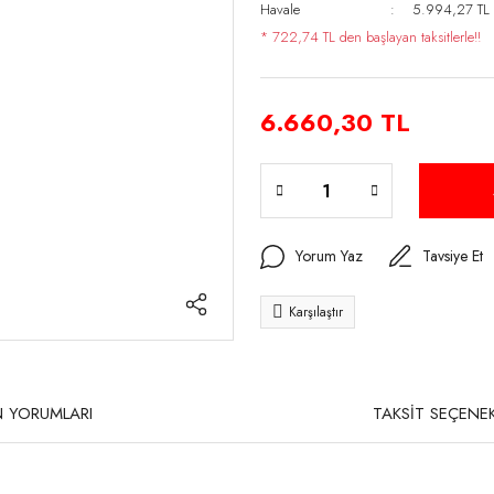
Havale
5.994,27 TL (
* 722,74 TL den başlayan taksitlerle!!
6.660,30 TL
Yorum Yaz
Tavsiye Et
Karşılaştır
 YORUMLARI
TAKSİT SEÇENEK