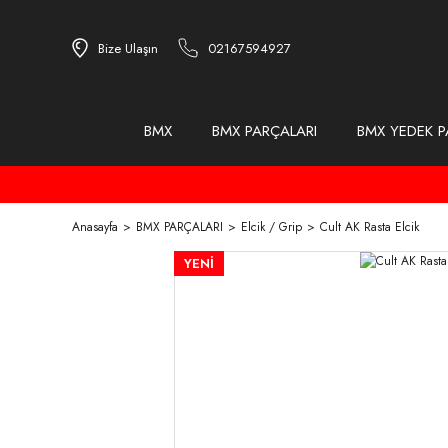
Bize Ulaşın
02167594927
BMX
BMX PARÇALARI
BMX YEDEK P
Anasayfa
BMX PARÇALARI
Elcik / Grip
Cult AK Rasta Elcik
YENİ