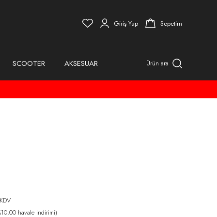
Giriş Yap
Sepetim
SCOOTER
AKSESUAR
Ürün ara
 KDV
0,00 havale indirimi)