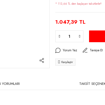
* 113,66 TL den başlayan taksitlerle!!
1.047,39 TL
Yorum Yaz
Tavsiye Et
Karşılaştır
 YORUMLARI
TAKSİT SEÇENEK