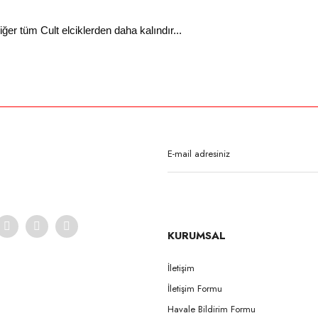
ğer tüm Cult elciklerden daha kalındır...
rda yetersiz gördüğünüz noktaları öneri formunu kullanarak tarafımıza iletebilirsi
Bu ürüne ilk yorumu siz yapın!
Yorum Yaz
KURUMSAL
İletişim
İletişim Formu
Gönder
Havale Bildirim Formu