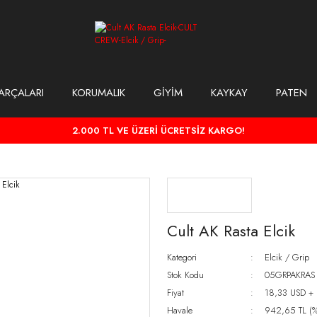
ARÇALARI
KORUMALIK
GİYİM
KAYKAY
PATEN
2.000 TL VE ÜZERİ ÜCRETSİZ KARGO!
Cult AK Rasta Elcik
Kategori
Elcik / Grip
Stok Kodu
05GRPAKRAS
Fiyat
18,33 USD +
Havale
942,65 TL (%1