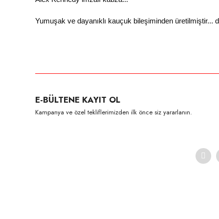
Yumuşak ve dayanıklı kauçuk bileşiminden üretilmiştir... di
Bu ürünün fiyat bilgisi, resim, ürün açıklamalarında ve diğer konula
Görüş ve önerileriniz için teşekkür ederiz.
Ürün resmi kalitesiz, bozuk veya görüntülenemiyor.
E-BÜLTENE KAYIT OL
Ürün açıklamasında eksik bilgiler bulunuyor.
Kampanya ve özel tekliflerimizden ilk önce siz yararlanın.
Ürün bilgilerinde hatalar bulunuyor.
Ürün fiyatı diğer sitelerden daha pahalı.
Bu ürüne benzer farklı alternatifler olmalı.