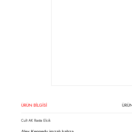
ÜRÜN BİLGİSİ
ÜRÜN
Cult AK Rasta Elcik
Alex Kennedy imzalı kabza...