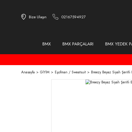
Bize Ulaşın
02167594927
BMX
BMX PARÇALARI
BMX YEDEK P
Anasayfa
GİYİM
Eşofman / Sweatsuit
Breezy Beyaz Siyah Şeritli