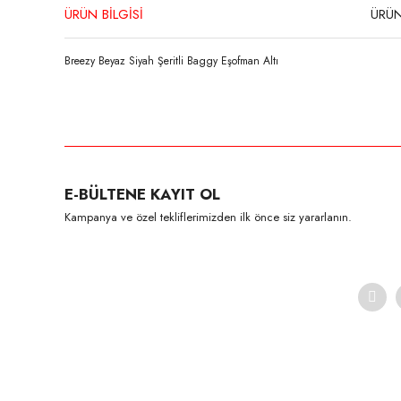
ÜRÜN BİLGİSİ
ÜRÜN
Breezy Beyaz Siyah Şeritli Baggy Eşofman Altı
Bu ürünün fiyat bilgisi, resim, ürün açıklamalarında ve diğer konula
Görüş ve önerileriniz için teşekkür ederiz.
Ürün resmi kalitesiz, bozuk veya görüntülenemiyor.
E-BÜLTENE KAYIT OL
Ürün açıklamasında eksik bilgiler bulunuyor.
Kampanya ve özel tekliflerimizden ilk önce siz yararlanın.
Ürün bilgilerinde hatalar bulunuyor.
Ürün fiyatı diğer sitelerden daha pahalı.
Bu ürüne benzer farklı alternatifler olmalı.