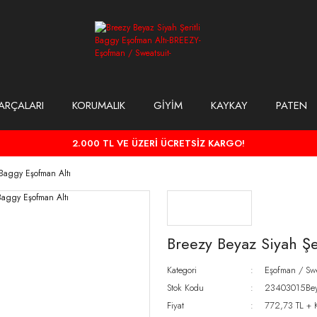
ARÇALARI
KORUMALIK
GİYİM
KAYKAY
PATEN
2.000 TL VE ÜZERİ ÜCRETSİZ KARGO!
 Baggy Eşofman Altı
Breezy Beyaz Siyah Şe
Kategori
Eşofman / Swe
Stok Kodu
23403015Bey
Fiyat
772,73 TL + 