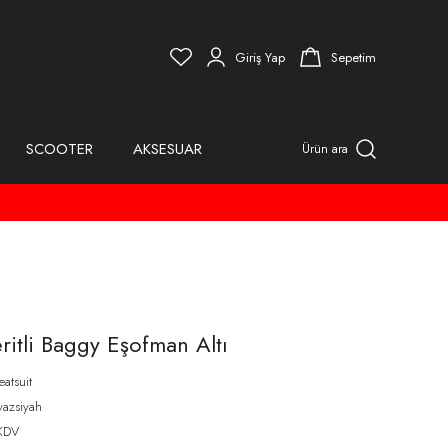
Giriş Yap
Sepetim
SCOOTER
AKSESUAR
Ürün ara
ritli Baggy Eşofman Altı
atsuit
azsiyah
KDV