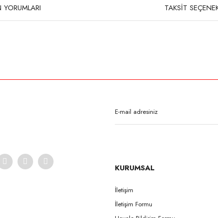
 YORUMLARI
TAKSİT SEÇENEK
rda yetersiz gördüğünüz noktaları öneri formunu kullanarak tarafımıza iletebilirsi
Bu ürüne ilk yorumu siz yapın!
Yorum Yaz
KURUMSAL
İletişim
İletişim Formu
Gönder