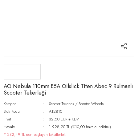
AO Nebula 110mm 85A Oilslick Titen Abec 9 Rulmanlı
Scooter Tekerleği
Kategori
Scooter Tekerlek / Scooter Wheels
Stok Kodu
A12810
Fiyat
32,50 EUR + KDV
Havale
1.928,20 TL (%10,00 havale indirimi)
* 232,49 TL den başlayan taksitlerle!!