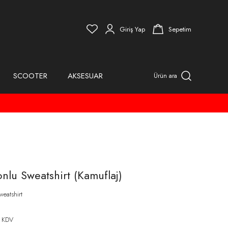
Giriş Yap
Sepetim
SCOOTER
AKSESUAR
Ürün ara
lu Sweatshirt (Kamuflaj)
weatshirt
 KDV