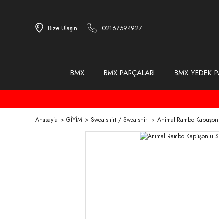
Bize Ulaşın
02167594927
BMX
BMX PARÇALARI
BMX YEDEK P
Anasayfa
GİYİM
Sweatshirt / Sweatshirt
Animal Rambo Kapüşonlu