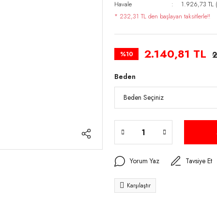
Havale
1.926,73 TL (
* 232,31 TL den başlayan taksitlerle!!
2.140,81 TL
%10
2
Beden
Yorum Yaz
Tavsiye Et
Karşılaştır