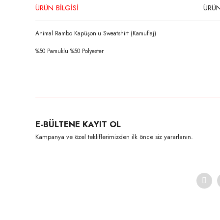
ÜRÜN BİLGİSİ
ÜRÜN
Animal Rambo Kapüşonlu Sweatshirt (Kamuflaj)
%50 Pamuklu %50 Polyester
Bu ürünün fiyat bilgisi, resim, ürün açıklamalarında ve diğer konula
Görüş ve önerileriniz için teşekkür ederiz.
Ürün resmi kalitesiz, bozuk veya görüntülenemiyor.
E-BÜLTENE KAYIT OL
Ürün açıklamasında eksik bilgiler bulunuyor.
Kampanya ve özel tekliflerimizden ilk önce siz yararlanın.
Ürün bilgilerinde hatalar bulunuyor.
Ürün fiyatı diğer sitelerden daha pahalı.
Bu ürüne benzer farklı alternatifler olmalı.