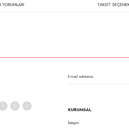
 YORUMLARI
TAKSİT SEÇENEK
rda yetersiz gördüğünüz noktaları öneri formunu kullanarak tarafımıza iletebilirsi
Bu ürüne ilk yorumu siz yapın!
Yorum Yaz
KURUMSAL
İletişim