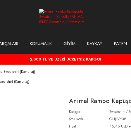
ARÇALARI
KORUMALIK
GİYİM
KAYKAY
PATEN
2.000 TL VE ÜZERİ ÜCRETSİZ KARGO!
 Sweatshirt (Kamuflaj)
Animal Rambo Kapüşon
Kategori
Sweatshirt / S
Stok Kodu
GHJLVY38
Fiyat
45,45 USD +